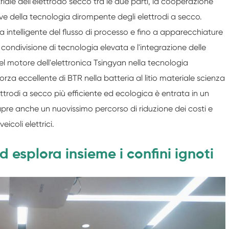
iale dell'elettrodo secco tra le due parti, la cooperazione
ave della tecnologia dirompente degli elettrodi a secco.
ia intelligente del flusso di processo e fino a apparecchiature
 condivisione di tecnologia elevata e l'integrazione delle
el motore dell'elettronica Tsingyan nella tecnologia
za eccellente di BTR nella batteria al litio materiale scienza
ttrodi a secco più efficiente ed ecologica è entrata in un
 apre anche un nuovissimo percorso di riduzione dei costi e
icoli elettrici.
 esplora insieme i confini ignoti