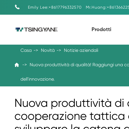

Emily Lee:+8617796332570
Mr.Huang:+86136622
Prodotti
Casa
Novità
Notizie aziendali
Nuova produttività di qualità! Raggiungi una co

dell'innovazione.
Nuova produttività di
cooperazione tattica 
sviluppare la catena de