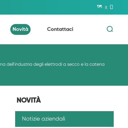


it

Novità
Contattaci
 dell'industria degli elettrodi a secco e la catena
NOVITÀ
Notizie aziendali