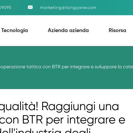

59095
marketing@tsingyane.com
Tecnologia
Azienda azienda
Risorsa
operazione tattica con BTR per integrare e sviluppare la catena
 qualità! Raggiungi una
con BTR per integrare e
ll'industria degli