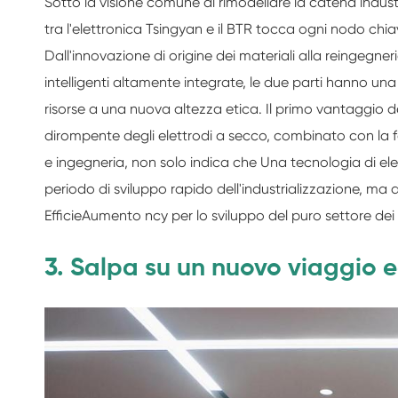
Sotto la visione comune di rimodellare la catena industr
tra l'elettronica Tsingyan e il BTR tocca ogni nodo chi
Dall'innovazione di origine dei materiali alla reingegner
intelligenti altamente integrate, le due parti hanno una
risorse a una nuova altezza etica. Il primo vantaggio d
dirompente degli elettrodi a secco, combinato con la for
e ingegneria, non solo indica che Una tecnologia di ele
periodo di sviluppo rapido dell'industrializzazione, ma
EfficieAumento ncy per lo sviluppo del puro settore dei ve
3. Salpa su un nuovo viaggio ed