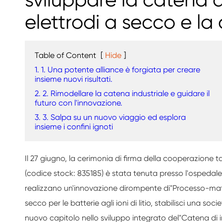
elettrodi a secco e la
Table of Content
[
Hide
]
1. 1. Una potente alliance è forgiata per creare
insieme nuovi risultati.
2. 2. Rimodellare la catena industriale e guidare il
futuro con l'innovazione.
3. 3. Salpa su un nuovo viaggio ed esplora
insieme i confini ignoti
Il 27 giugno, la cerimonia di firma della cooperazione ta
(codice stock: 835185) è stata tenuta presso l'ospedale d
realizzano un'innovazione dirompente di
"
Processo-mat
secco per le batterie agli ioni di litio, stabilisci una s
nuovo capitolo nello sviluppo integrato del
"
Catena di i