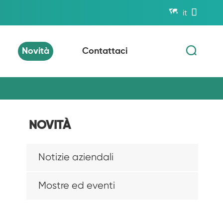


it

Novità
Contattaci
NOVITÀ
Notizie aziendali
Mostre ed eventi