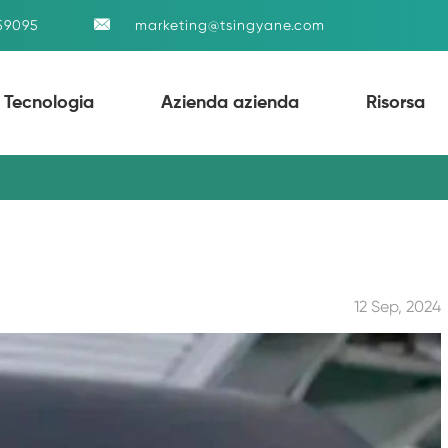

59095
marketing@tsingyane.com
Tecnologia
Azienda azienda
Risorsa
12 Sep, 2024