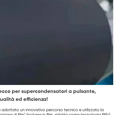
 secco per supercondensatori a pulsante,
ualità ed efficienza!
ha adottato un innovativo percorso tecnico e utilizzato la
zione di film" (polvere in film, ridotta come tecnologia PIFs).