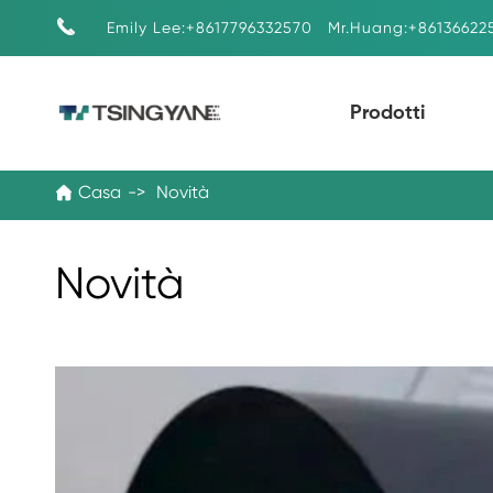

Emily Lee:+8617796332570
Mr.Huang:+86136622
Prodotti
Casa
Novità

Novità